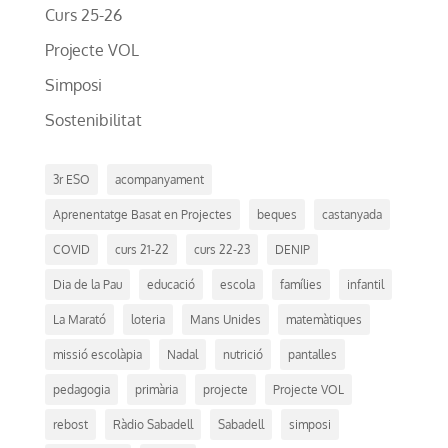
Curs 25-26
Projecte VOL
Simposi
Sostenibilitat
3r ESO
acompanyament
Aprenentatge Basat en Projectes
beques
castanyada
COVID
curs 21-22
curs 22-23
DENIP
Dia de la Pau
educació
escola
famílies
infantil
La Marató
loteria
Mans Unides
matemàtiques
missió escolàpia
Nadal
nutrició
pantalles
pedagogia
primària
projecte
Projecte VOL
rebost
Ràdio Sabadell
Sabadell
simposi