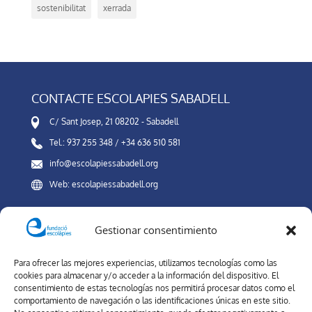
sostenibilitat
xerrada
CONTACTE ESCOLAPIES SABADELL
C/ Sant Josep, 21 08202 - Sabadell
Tel.: 937 255 348 / +34 636 510 581
info@escolapiessabadell.org
Web: escolapiessabadell.org
Gestionar consentimiento
Canal Interno de Información
Para ofrecer las mejores experiencias, utilizamos tecnologías como las
XARXES SOCIALS
cookies para almacenar y/o acceder a la información del dispositivo. El
consentimiento de estas tecnologías nos permitirá procesar datos como el
comportamiento de navegación o las identificaciones únicas en este sitio.