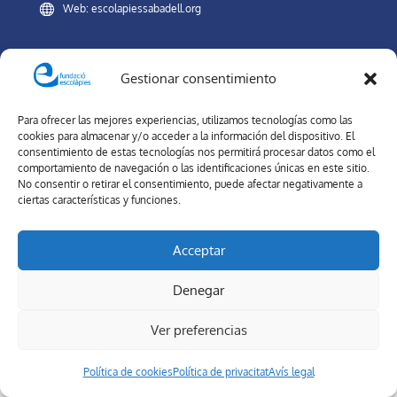
Web: escolapiessabadell.org
Canal Interno de Información
Gestionar consentimiento
Para ofrecer las mejores experiencias, utilizamos tecnologías como las
XARXES SOCIALS
cookies para almacenar y/o acceder a la información del dispositivo. El
consentimiento de estas tecnologías nos permitirá procesar datos como el
comportamiento de navegación o las identificaciones únicas en este sitio.
No consentir o retirar el consentimiento, puede afectar negativamente a
ciertas características y funciones.
Forma part de la nostra comunitat. A les xarxes socials de Col·legi
Escolàpies Sabadell, estaràs al dia de la nostra oferta educativa i
Acceptar
novetats.
Denegar
Ver preferencias
Aviso Legal
-
Política de privacidad
-
Política de cookies
Política de cookies
Política de privacitat
Avís legal