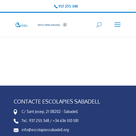
937 255 348
CONTACTE ESCOLAPIES SABADELL
C/ Sant Josep, 21 08202 - Sabadell
Tel.: 937 255 348 / +34 636 510 581
info@escolapiessabadell.org