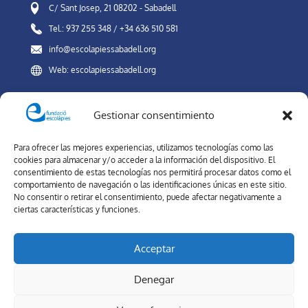
C/ Sant Josep, 21 08202 - Sabadell
Tel.: 937 255 348 / +34 636 510 581
info@escolapiessabadell.org
Web: escolapiessabadell.org
Gestionar consentimiento
Canal Interno de Información
Para ofrecer las mejores experiencias, utilizamos tecnologías como las
XARXES SOCIALS
cookies para almacenar y/o acceder a la información del dispositivo. El
consentimiento de estas tecnologías nos permitirá procesar datos como el
comportamiento de navegación o las identificaciones únicas en este sitio.
No consentir o retirar el consentimiento, puede afectar negativamente a
ciertas características y funciones.
Forma part de la nostra comunitat. A les xarxes socials de Col·legi
Escolàpies Sabadell, estaràs al dia de la nostra oferta educativa i
Acceptar
novetats.
Denegar