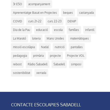
3r ESO
acompanyament
Aprenentatge Basat en Projectes
beques
castanyada
COVID
curs 21-22
curs 22-23
DENIP
Dia de la Pau
educació
escola
famílies
infantil
La Marató
loteria
Mans Unides
matemàtiques
missió escolàpia
Nadal
nutrició
pantalles
pedagogia
primària
projecte
Projecte VOL
rebost
Ràdio Sabadell
Sabadell
simposi
sostenibilitat
xerrada
CONTACTE ESCOLAPIES SABADELL