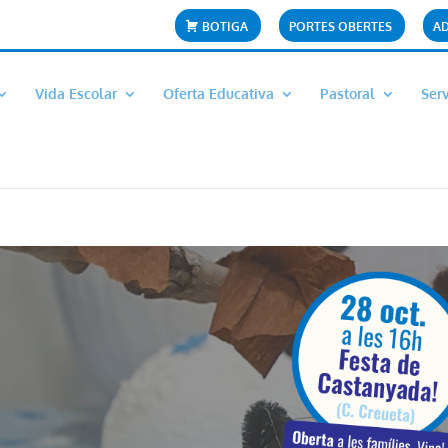
BOTIGA
PORTES OBERTES
A
Vida Escolar
Oferta Educativa
Pastoral
Ser