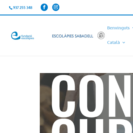
937 255 348
Benvinguts
Català