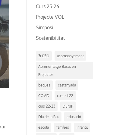
Curs 25-26
Projecte VOL
Simposi
Sostenibilitat
3r ESO
acompanyament
Aprenentatge Basat en
Projectes
beques
castanyada
COVID
curs 21-22
curs 22-23
DENIP
Dia de la Pau
educació
rar
escola
famílies
infantil