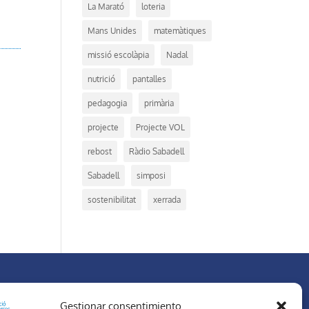
La Marató
loteria
Mans Unides
matemàtiques
missió escolàpia
Nadal
nutrició
pantalles
pedagogia
primària
projecte
Projecte VOL
rebost
Ràdio Sabadell
Sabadell
simposi
sostenibilitat
xerrada
XARXES SOCIALS
Gestionar consentimiento