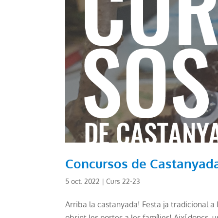
Concursos de Castanyada
5 oct. 2022
|
Curs 22-23
Arriba la castanyada! Festa ja tradicional a
obrint les portes a les famílies! Així doncs,