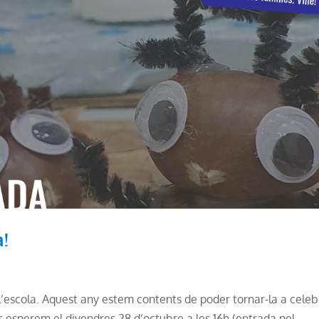
!
 l’escola. Aquest any estem contents de poder tornar-la a celeb
 us esperem el divendres 28 d’octubre a les 16h (entrada pel