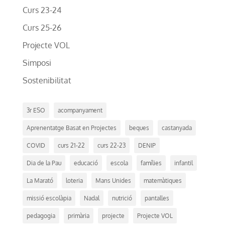
Curs 23-24
Curs 25-26
Projecte VOL
Simposi
Sostenibilitat
3r ESO
acompanyament
Aprenentatge Basat en Projectes
beques
castanyada
COVID
curs 21-22
curs 22-23
DENIP
Dia de la Pau
educació
escola
famílies
infantil
La Marató
loteria
Mans Unides
matemàtiques
missió escolàpia
Nadal
nutrició
pantalles
pedagogia
primària
projecte
Projecte VOL