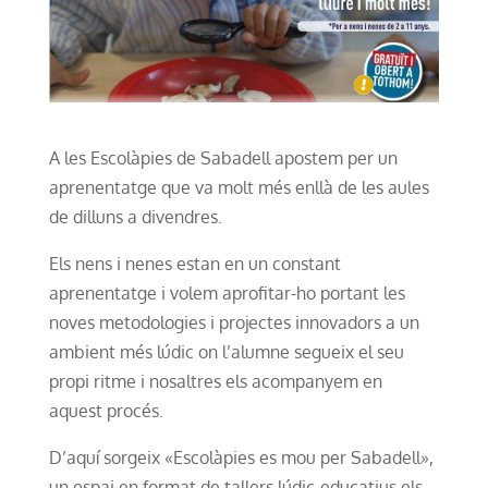
A les Escolàpies de Sabadell apostem per un
aprenentatge que va molt més enllà de les aules
de dilluns a divendres.
Els nens i nenes estan en un constant
aprenentatge i volem aprofitar-ho portant les
noves metodologies i projectes innovadors a un
ambient més lúdic on l’alumne segueix el seu
propi ritme i nosaltres els acompanyem en
aquest procés.
D’aquí sorgeix «Escolàpies es mou per Sabadell»,
un espai en format de tallers lúdic-educatius els