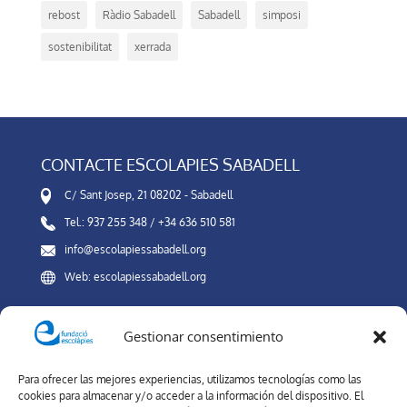
rebost
Ràdio Sabadell
Sabadell
simposi
sostenibilitat
xerrada
CONTACTE ESCOLAPIES SABADELL
C/ Sant Josep, 21 08202 - Sabadell
Tel.: 937 255 348 / +34 636 510 581
info@escolapiessabadell.org
Web: escolapiessabadell.org
Gestionar consentimiento
Canal Interno de Información
Para ofrecer las mejores experiencias, utilizamos tecnologías como las
XARXES SOCIALS
cookies para almacenar y/o acceder a la información del dispositivo. El