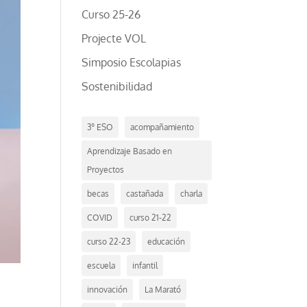
Curso 25-26
Projecte VOL
Simposio Escolapias
Sostenibilidad
3º ESO
acompañamiento
Aprendizaje Basado en
Proyectos
becas
castañada
charla
COVID
curso 21-22
curso 22-23
educación
escuela
infantil
innovación
La Marató