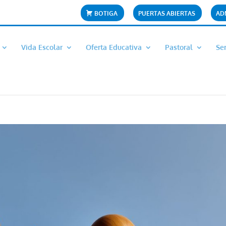
BOTIGA
PUERTAS ABIERTAS
AD
Vida Escolar
Oferta Educativa
Pastoral
Ser