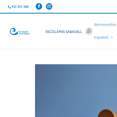
937 255 348
Bienvenidos
Español