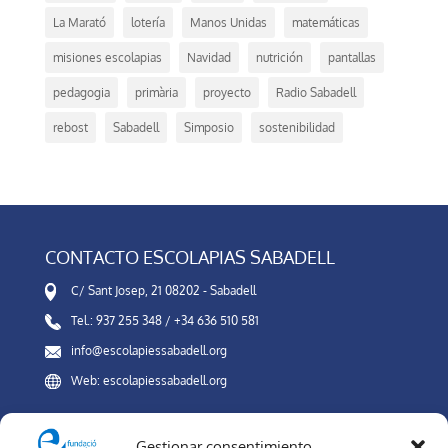
La Marató
lotería
Manos Unidas
matemáticas
misiones escolapias
Navidad
nutrición
pantallas
pedagogia
primària
proyecto
Radio Sabadell
rebost
Sabadell
Simposio
sostenibilidad
CONTACTO ESCOLAPIAS SABADELL
C/ Sant Josep, 21 08202 - Sabadell
Tel.: 937 255 348 / +34 636 510 581
info@escolapiessabadell.org
Web: escolapiessabadell.org
Gestionar consentimiento