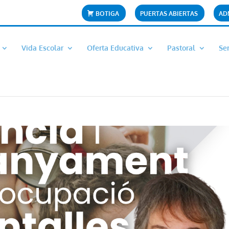
BOTIGA
PUERTAS ABIERTAS
AD
Vida Escolar
Oferta Educativa
Pastoral
Ser