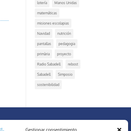
lotería
Manos Unidas
matemáticas
misiones escolapias
Navidad
nutrición
pantallas
pedagogia
primària
proyecto
Radio Sabadell
rebost
Sabadell
Simposio
sostenibilidad
REDES SOCIALES
Gestionar consentimiento