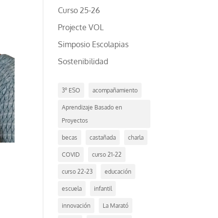
Curso 25-26
Projecte VOL
Simposio Escolapias
Sostenibilidad
3º ESO
acompañamiento
Aprendizaje Basado en
Proyectos
becas
castañada
charla
COVID
curso 21-22
curso 22-23
educación
escuela
infantil
innovación
La Marató