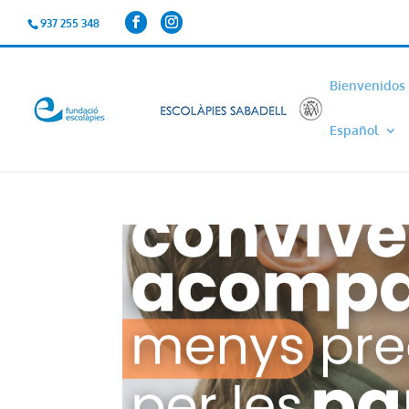
937 255 348
Bienvenidos
Español