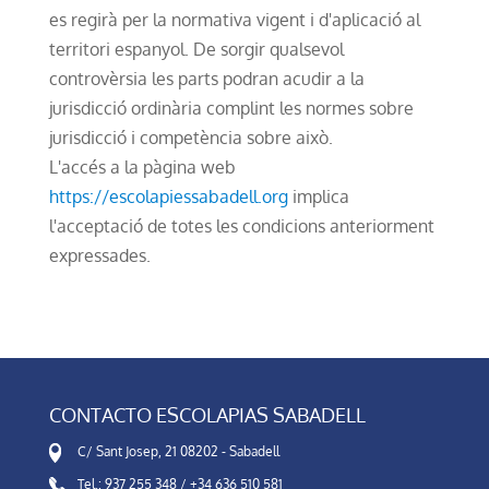
es regirà per la normativa vigent i d'aplicació al
territori espanyol. De sorgir qualsevol
controvèrsia les parts podran acudir a la
jurisdicció ordinària complint les normes sobre
jurisdicció i competència sobre això.
L'accés a la pàgina web
https://escolapiessabadell.org
implica
l'acceptació de totes les condicions anteriorment
expressades.
CONTACTO ESCOLAPIAS SABADELL
C/ Sant Josep, 21 08202 - Sabadell
Tel.: 937 255 348 / +34 636 510 581