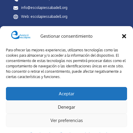
info@escolapiessabadell.org
Web: escolapiessabadell.org
Gestionar consentimiento
Canal Interno de Información
Para ofrecer las mejores experiencias, utilizamos tecnologías como las
REDES SOCIALES
cookies para almacenar y/o acceder a la información del dispositivo. El
consentimiento de estas tecnologías nos permitirá procesar datos como el
comportamiento de navegación o las identificaciones únicas en este sitio.
No consentir o retirar el consentimiento, puede afectar negativamente a
ciertas características y funciones.
Forma parte de nuestra comunidad. En las redes sociales del
Colegio Escolapias Sabadell, estarás al día de nuestra oferta
Aceptar
educativa y novedades.
Denegar
Ver preferencias