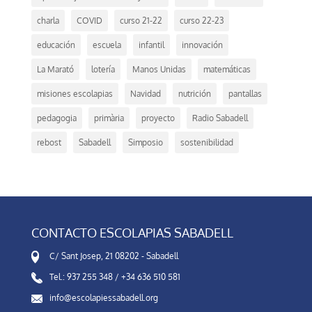
charla
COVID
curso 21-22
curso 22-23
educación
escuela
infantil
innovación
La Marató
lotería
Manos Unidas
matemáticas
misiones escolapias
Navidad
nutrición
pantallas
pedagogia
primària
proyecto
Radio Sabadell
rebost
Sabadell
Simposio
sostenibilidad
CONTACTO ESCOLAPIAS SABADELL
C/ Sant Josep, 21 08202 - Sabadell
Tel.: 937 255 348 / +34 636 510 581
info@escolapiessabadell.org