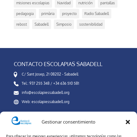
misiones escolapias
Navidad
nutrición
pantallas
pedagogia
primària
proyecto
Radio Sabadell
rebost
Sabadell
Simposio
sostenibilidad
CONTACTO ESCOLAPIAS SABADELL
C/ Sant Josep, 21 08202 - Sabadell
Tel.: 937 255 348 / +34 636 510 581
info@escolapiessabadell.org
Web: escolapiessabadell.org
Gestionar consentimiento
Canal Interno de Información
Para ofrecer las mejores experiencias, utilizamos tecnologías como las