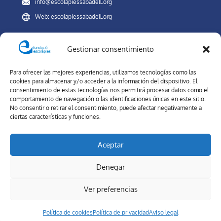
info@escolapiessabadell.org
Web: escolapiessabadell.org
Gestionar consentimiento
Canal Interno de Información
Para ofrecer las mejores experiencias, utilizamos tecnologías como las
REDES SOCIALES
cookies para almacenar y/o acceder a la información del dispositivo. El
consentimiento de estas tecnologías nos permitirá procesar datos como el
comportamiento de navegación o las identificaciones únicas en este sitio.
No consentir o retirar el consentimiento, puede afectar negativamente a
ciertas características y funciones.
Forma parte de nuestra comunidad. En las redes sociales del
Colegio Escolapias Sabadell, estarás al día de nuestra oferta
Aceptar
educativa y novedades.
Denegar
Ver preferencias
Política de cookies
Política de privacidad
Aviso legal
Aviso Legal
-
Política de privacidad
-
Política de cookies