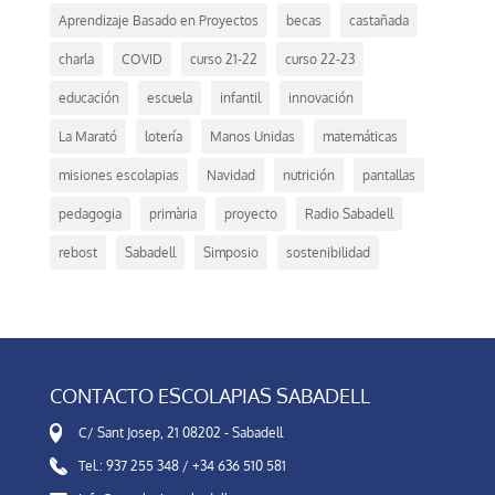
Aprendizaje Basado en Proyectos
becas
castañada
charla
COVID
curso 21-22
curso 22-23
educación
escuela
infantil
innovación
La Marató
lotería
Manos Unidas
matemáticas
misiones escolapias
Navidad
nutrición
pantallas
pedagogia
primària
proyecto
Radio Sabadell
rebost
Sabadell
Simposio
sostenibilidad
CONTACTO ESCOLAPIAS SABADELL
C/ Sant Josep, 21 08202 - Sabadell
Tel.: 937 255 348 / +34 636 510 581