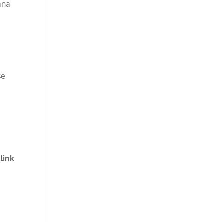
ana
se
link