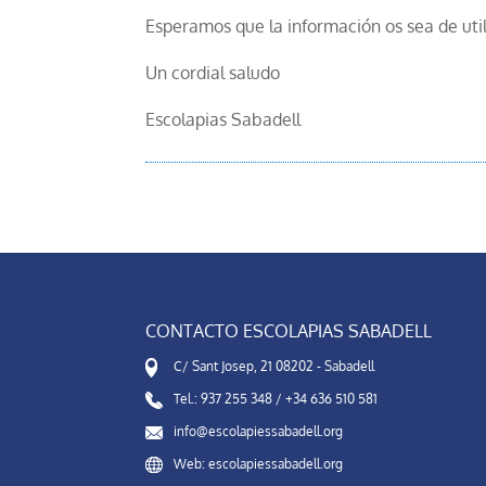
Esperamos que la información os sea de util
Un cordial saludo
Escolapias Sabadell
CONTACTO ESCOLAPIAS SABADELL
C/ Sant Josep, 21 08202 - Sabadell
Tel.: 937 255 348 / +34 636 510 581
info@escolapiessabadell.org
Web: escolapiessabadell.org