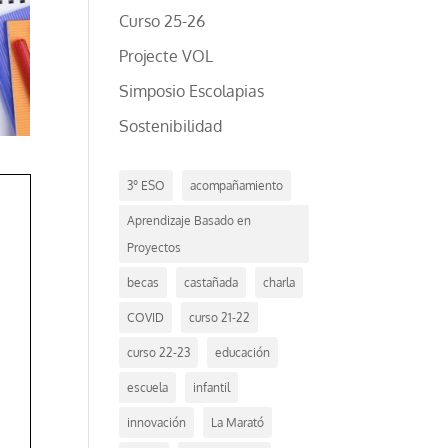
Curso 25-26
Projecte VOL
Simposio Escolapias
Sostenibilidad
3º ESO
acompañamiento
Aprendizaje Basado en
Proyectos
becas
castañada
charla
COVID
curso 21-22
curso 22-23
educación
escuela
infantil
innovación
La Marató