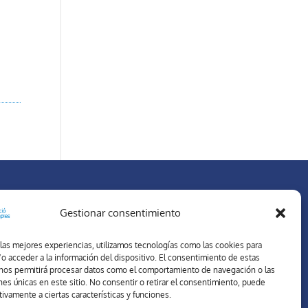
REDES SOCIALES
Gestionar consentimiento
 las mejores experiencias, utilizamos tecnologías como las cookies para
o acceder a la información del dispositivo. El consentimiento de estas
nos permitirá procesar datos como el comportamiento de navegación o las
Forma parte de nuestra comunidad. En las redes sociales
ones únicas en este sitio. No consentir o retirar el consentimiento, puede
el Colegio Escolapias Sabadell, estarás al día de nuestra
tivamente a ciertas características y funciones.
oferta educativa y novedades.