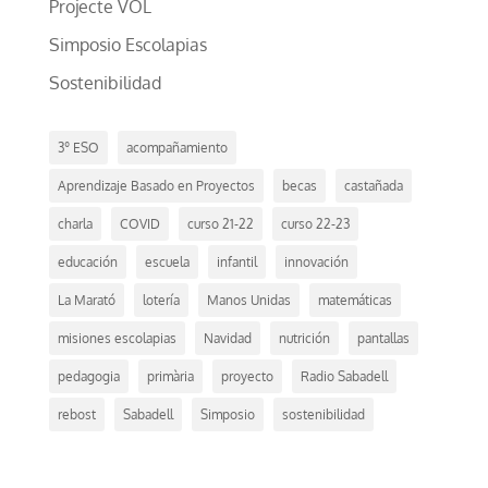
Projecte VOL
Simposio Escolapias
Sostenibilidad
3º ESO
acompañamiento
Aprendizaje Basado en Proyectos
becas
castañada
charla
COVID
curso 21-22
curso 22-23
educación
escuela
infantil
innovación
La Marató
lotería
Manos Unidas
matemáticas
misiones escolapias
Navidad
nutrición
pantallas
pedagogia
primària
proyecto
Radio Sabadell
rebost
Sabadell
Simposio
sostenibilidad